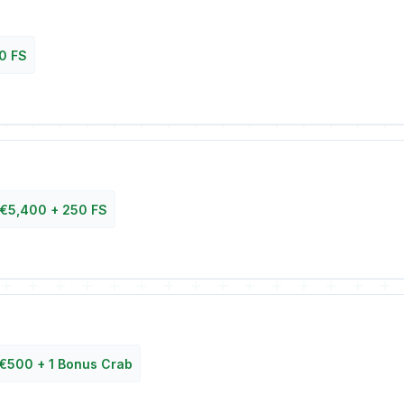
Fewer ongoing promotions
0 FS
DA SAPERE
Higher wagering requirements
 €5,400 + 250 FS
DA SAPERE
Limited traditional payment meth
 €500 + 1 Bonus Crab