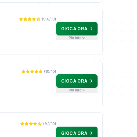
(9.6/10)
GIOCA ORA
Più info
t methods may vary by European country.
(10/10)
GIOCA ORA
Più info
ated across multiple deposits
(9.1/10)
GIOCA ORA