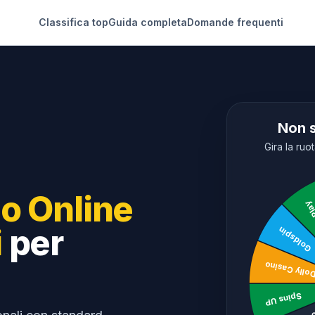
Classifica top
Guida completa
Domande frequenti
Non s
Gira la ruo
o Online
i
per