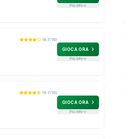
Più info
ow
(8.7/10)
GIOCA ORA
Più info
(9.7/10)
GIOCA ORA
Più info