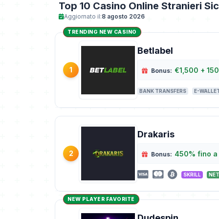
Top 10 Casino Online Stranieri Sic
Aggiornato il:
8 agosto 2026
TRENDING NEW CASINO
Betlabel
1
€1,500 + 150
Bonus:
BANK TRANSFERS
E-WALLE
PERCHÉ CI PIACE
RTP: Up to 97%
Drakaris
Min Deposit: €10
Payout Speed: 1–24 Hours
2
450% fino a
Bonus:
Casino Games: 4,500+
SKRILL
NET
NEW PLAYER FAVORITE
PERCHÉ CI PIACE
Min Deposit: €20
Dudespin