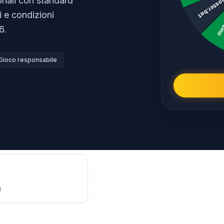
onali con standard
i e condizioni
6.
Gioco responsabile
g