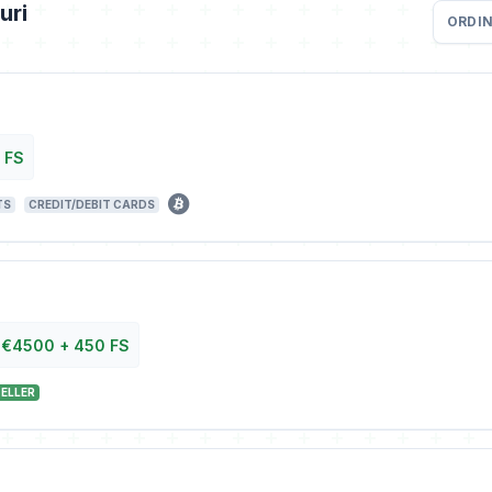
uri
ORDIN
 FS
TS
CREDIT/DEBIT CARDS
DA SAPERE
Limited availability in some regio
 €4500 + 450 FS
ELLER
DA SAPERE
Limited promotions