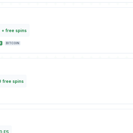
DA SAPERE
Complex bonus terms
 + free spins
R
BITCOIN
DA SAPERE
Availability, bonuses and paymen
 free spins
DA SAPERE
Bonus structure can feel complic
0 FS