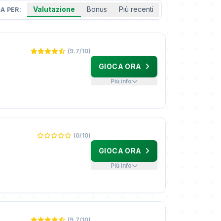
Valutazione
Bonus
Più recenti
A PER:
(9.7/10)
GIOCA ORA
Più info
ns
(0/10)
GIOCA ORA
Più info
(9.7/10)